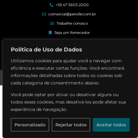
+55 47 3803-2200
comercial@perville.com.br
Trabalhe conosco
Seja um fornecedor
Elogios e reclamações
Política de Uso de Dados
Utilizamos cookies para ajudar você a navegar com
eficiência e executar certas funções. Você encontrará
Perville Contrutora © | Todos os direitos reservados
informações detalhadas sobre todos os cookies sob
Política de privacidade
cada categoria de consentimento abaixo.
Você pode optar por ativar ou desativar alguns ou
todos esses cookies, mas desativá-los pode afetar sua
experiência de navegação.
Personalizado
Rejeitar todos
Aceitar todos