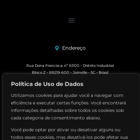
Endereço
Rua Dona Francisca, nº 8300 – Distrito Industrial
Bloco Z – 89219-600 – Joinville – SC – Brasil
+55 47 98856-4480
Política de Uso de Dados
+55 47 3803-2200
Utilizamos cookies para ajudar você a navegar com
comercial@perville.com.br
eficiência e executar certas funções. Você encontrará
informações detalhadas sobre todos os cookies sob
Trabalhe conosco
cada categoria de consentimento abaixo.
Seja um fornecedor
Você pode optar por ativar ou desativar alguns ou
Elogios e reclamações
todos esses cookies, mas desativá-los pode afetar sua