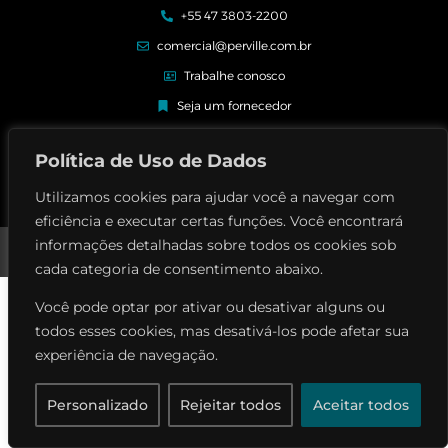
+55 47 3803-2200
comercial@perville.com.br
Trabalhe conosco
Seja um fornecedor
Elogios e reclamações
Política de Uso de Dados
Utilizamos cookies para ajudar você a navegar com
eficiência e executar certas funções. Você encontrará
Perville Contrutora © | Todos os direitos reservados
informações detalhadas sobre todos os cookies sob
Política de privacidade
cada categoria de consentimento abaixo.
Você pode optar por ativar ou desativar alguns ou
todos esses cookies, mas desativá-los pode afetar sua
experiência de navegação.
Personalizado
Rejeitar todos
Aceitar todos