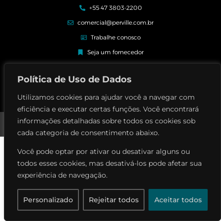
+55 47 3803-2200
comercial@perville.com.br
Trabalhe conosco
Seja um fornecedor
Elogios e reclamações
Política de Uso de Dados
Utilizamos cookies para ajudar você a navegar com
eficiência e executar certas funções. Você encontrará
Perville Contrutora © | Todos os direitos reservados
informações detalhadas sobre todos os cookies sob
Política de privacidade
cada categoria de consentimento abaixo.
Você pode optar por ativar ou desativar alguns ou
todos esses cookies, mas desativá-los pode afetar sua
experiência de navegação.
Personalizado
Rejeitar todos
Aceitar todos