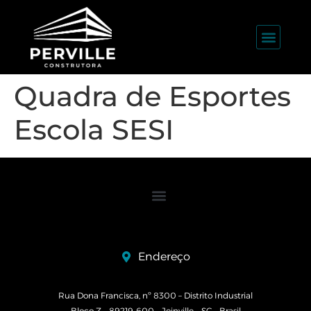
Quadra de Esportes
Escola SESI
Endereço
Rua Dona Francisca, nº 8300 – Distrito Industrial
Bloco Z – 89219-600 – Joinville – SC – Brasil