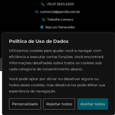
+55 47 3803-2200
comercial@perville.com.br
Trabalhe conosco
Seja um fornecedor
Elogios e reclamações
Política de Uso de Dados
Utilizamos cookies para ajudar você a navegar com
eficiência e executar certas funções. Você encontrará
Perville Contrutora © | Todos os direitos reservados
informações detalhadas sobre todos os cookies sob
Política de privacidade
cada categoria de consentimento abaixo.
Você pode optar por ativar ou desativar alguns ou
todos esses cookies, mas desativá-los pode afetar sua
experiência de navegação.
Personalizado
Rejeitar todos
Aceitar todos